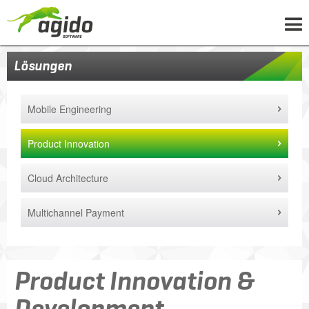
UNTERNEHMEN
Lösungen
LÖSUNGEN
Mobile Engineering
PROJEKTE
NEWS
Product Innovation
WISSEN
Cloud Architecture
KARRIERE
Multichannel Payment
KONTAKT
Product Innovation &
Development