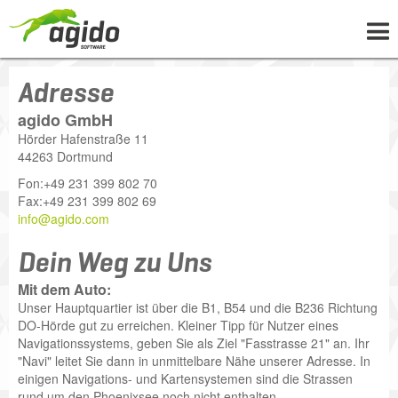
UNTERNEHMEN
Adresse
LÖSUNGEN
agido GmbH
Hörder Hafenstraße 11
PROJEKTE
44263
Dortmund
NEWS
Fon:
+49 231 399 802 70
Fax:
+49 231 399 802 69
WISSEN
info@agido.com
KARRIERE
Dein Weg zu Uns
KONTAKT
Mit dem Auto:
Unser Hauptquartier ist über die B1, B54 und die B236 Richtung
DO-Hörde gut zu erreichen. Kleiner Tipp für Nutzer eines
Navigationssystems, geben Sie als Ziel "Fasstrasse 21" an. Ihr
"Navi" leitet Sie dann in unmittelbare Nähe unserer Adresse. In
einigen Navigations- und Kartensystemen sind die Strassen
rund um den Phoenixsee noch nicht enthalten.