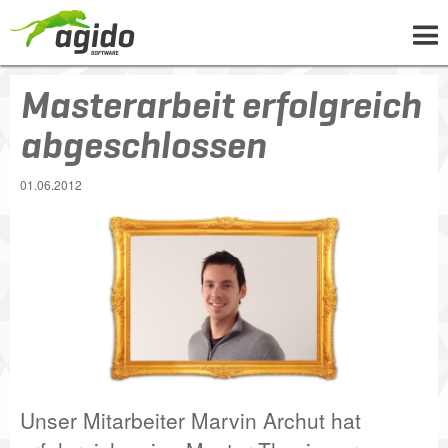
Masterarbeit erfolgreich
UNTERNEHMEN
LÖSUNGEN
abgeschlossen
PROJEKTE
01.06.2012
NEWS
WISSEN
KARRIERE
KONTAKT
Unser Mitarbeiter Marvin Archut hat