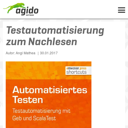
Testautomatisierung
UNTERNEHMEN
LÖSUNGEN
zum Nachlesen
PROJEKTE
Autor: Angi Mathea
30.01.2017
NEWS
WISSEN
KARRIERE
KONTAKT