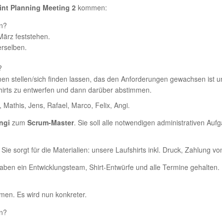
int Planning Meeting 2
kommen:
den?
März feststehen.
rselben.
t?
 stellen/sich finden lassen, das den Anforderungen gewachsen ist und
rts zu entwerfen und dann dar­über abstimmen.
 Mathis, Jens, Rafael, Marco, Felix, Angi.
ngi
zum
Scrum-Master
. Sie soll alle notwendigen administrativen Au
 Sie sorgt für die Materialien: unsere Laufshirts inkl. Druck, Zahlung
r haben ein Entwicklungsteam, Shirt-Entwürfe und alle Ter­mine gehalte
men. Es wird nun konkreter.
den?