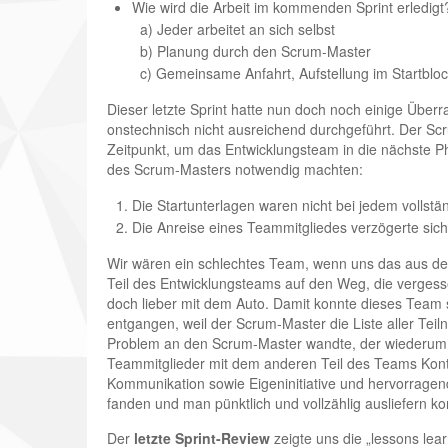
Wie wird die Arbeit im kommenden Sprint erledigt
a) Jeder arbeitet an sich selbst
b) Planung durch den Scrum-Master
c) Gemeinsame Anfahrt, Aufstellung im Startblo
Dieser letzte Sprint hatte nun doch noch einige Über
onstechnisch nicht ausreichend durchgeführt. Der Sc
Zeitpunkt, um das Entwicklungsteam in die nächste Pha
des Scrum-Masters notwendig machten:
Die Startunterlagen waren nicht bei jedem vollst
Die Anreise eines Teammitgliedes verzögerte sic
Wir wären ein schlechtes Team, wenn uns das aus de
Teil des Entwicklungsteams auf den Weg, die verges
doch lieber mit dem Auto. Damit konnte dieses Team s
entgangen, weil der Scrum-Master die Liste aller Tei
Problem an den Scrum-Master wandte, der wiederum s
Teammitglieder mit dem anderen Teil des Teams Konta
Kommunikation sowie Eigeninitiative und hervorragend
fanden und man pünktlich und vollzählig ausliefern ko
Der
letzte Sprint-Review
zeigte uns die „lessons lea