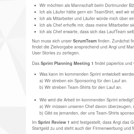
Wir möchten als Mannschaft beim Dortmunder B2Ru
Ich als Läufer hätte gern ein Team­Shirt, weil wi
Ich als Mitarbeiter und Läufer würde mich über ei
Ich als Chef erhoffe mir, dass meine Mitarbeiter 
Ich als Chef erwarte, dass sich das Lauf­Team sel
Nun muss sich unser
Scrum­Team
finden. Zunächst fi
findet die Zielvorgabe ansprechend und Angi und Marc
User Stories zu zerlegen.
Das
Sprint Planning Meeting 1
findet papierlos und 
Was kann im kommenden Sprint entwickelt werde
a) Wir streben ein Sponsoring für den Lauf an.
b) Wir streben Team-Shirts für den Lauf an.
Wie wird die Arbeit im kommenden Sprint erledig
a) Wir müssen unseren Chef davon überzeugen, d
b) Gibt es jemanden, der uns Team-Shirts spons
Im
Sprint Review 1
wird festgestellt, dass Angi das 
Startgeld zu und steht auch der Firmenwerbung und 