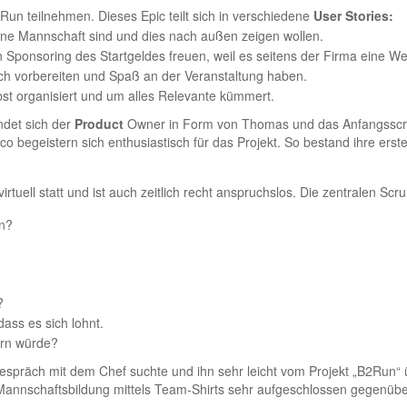
n teilnehmen. Dieses Epic teilt sich in verschiedene
User Stories:
r eine Mannschaft sind und dies nach außen zeigen wollen.
n Sponsoring des Startgeldes freuen, weil es seitens der Firma eine We
sich vorbereiten und Spaß an der Veranstaltung haben.
bst organisiert und um alles Relevante kümmert.
ndet sich der
Product
Owner in Form von Thomas und das Anfangsscr
o begeistern sich enthusiastisch für das Projekt. So bestand ihre ers
virtuell statt und ist auch zeitlich recht anspruchslos. Die zentralen S
n?
t?
ass es sich lohnt.
orn würde?
Gespräch mit dem Chef suchte und ihn sehr leicht vom Projekt „B2Run“
Mannschaftsbildung mittels Team-Shirts sehr aufgeschlossen gegenübe