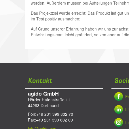
werden. Außerdem müssen bei Aufteilungen Teilnehme
Das Projektziel wurde erreicht: Das Produkt lief gut 
im Test positiv ausmachen:
Auf Grund unserer Erfahrung haben wir uns zunächst 
Entwicklungs­team leicht geändert, setzen aber auf d
Kontakt
Soci
agido GmbH
F
Hörder Hafenstraße 11
44263
Dortmund
L
Fon:
+49 231 399 802 70
Fax:
+49 231 399 802 69
I
info@agido.com