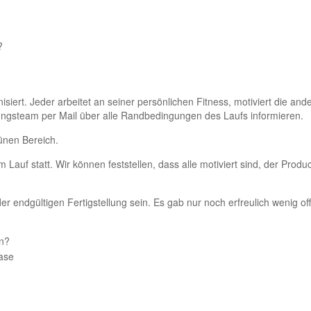
?
siert. Jeder arbeitet an seiner per­sönlichen Fitness, motiviert die a
ungsteam per Mail über alle Rand­bedingungen des Laufs informieren.
grünen Bereich.
Lauf statt. Wir können feststellen, dass alle motiviert sind, der Produ
der endgültigen Fertigstellung sein. Es gab nur noch erfreulich wenig of
n?
Phase