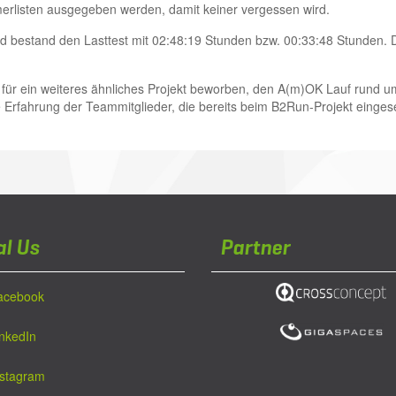
rlisten ausgegeben werden, damit keiner vergessen wird.
und bestand den Lasttest mit 02:48:19 Stunden bzw. 00:33:48 Stunden. 
für ein weiteres ähnliches Projekt bewor­ben, den A(m)OK Lauf rund u
ie Erfahrung der Teammitglieder, die bereits beim B2Run-Projekt einges
al Us
Partner
acebook
inkedIn
nstagram