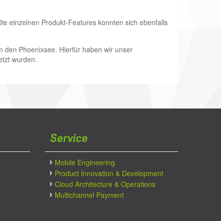
Die einzelnen Produkt-Featu­res konnten sich ebenfalls
m den Phoenixsee. Hierfür haben wir unser
etzt wurden.
Service
Mobile Engineering
Product Innovation & Development
Cloud Architecture & Operations
Multichannel Payment