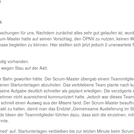
?
ck
raschungen für uns. Nachdem zu­nächst alles sehr gut gelaufen ist, wur
rum-Master hatte auf seinen Vor­schlag, den ÖPNV zu nutzen, keinen W
se begleiten zu können. Hier stell­ten sich jetzt jedoch 2 unerwartete 
ändig vorhanden.
h wegen Stau auf der A40.
r Bahn geworfen hätte. Der Scrum­-Master übergab einem Teammitglied
senen Startunterlagen abzuholen. Das verbliebene Team plante nach 
eine Aufgabe deutlich schneller als geplant erledi­gen. Die verzögerte
lnehmer nicht ausreichend kommuniziert hatte. Jedoch war dieses Teammi
chnell einen Ausweg aus der Misere fand. Der Scrum-Master beauftra
kt zu halten, damit man das Endziel „Gemeinsame Auslieferung im Sta
e Ideen der Teammitglieder führten dazu, dass sich die einzelnen, mi
nnte.
rned“ auf: Startunterlagen verbleiben bis zur letzten Minute beim Scru